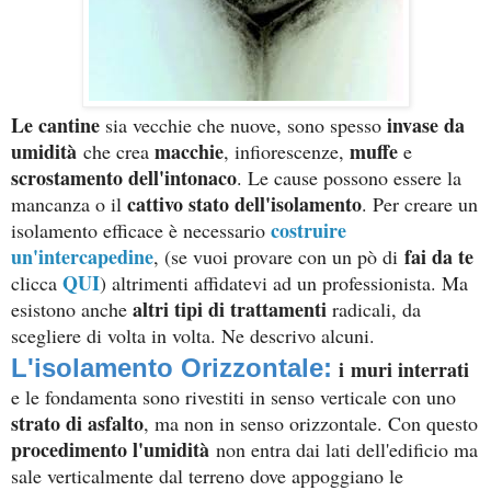
Le cantine
invase da
sia vecchie che nuove, sono spesso
umidità
macchie
muffe
che crea
, infiorescenze,
e
scrostamento dell'intonaco
. Le cause possono essere la
cattivo stato dell'isolamento
mancanza o il
. Per creare un
costruire
isolamento efficace è necessario
un'intercapedine
fai da te
, (se vuoi provare con un pò di
QUI
clicca
) altrimenti affidatevi ad un professionista. Ma
altri tipi di trattamenti
esistono anche
radicali, da
scegliere di volta in volta. Ne descrivo alcuni.
L'isolamento Orizzontale:
i muri interrati
e le fondamenta sono rivestiti in senso verticale con uno
strato di asfalto
, ma non in senso orizzontale. Con questo
procedimento l'umidità
non entra dai lati dell'edificio ma
sale verticalmente dal terreno dove appoggiano le