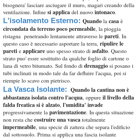
bisognera' lasciare asciugare il muro, magari creando della
si applica
intonaco
ventilazione. Infine
del nuovo
.
L'isolamento Esterno:
Quando
casa
la
è
circondata da terreno poco permeabile
, la pioggia
pareti
ristagna penetrando lentamente attraverso le
. In
ripulire le
questo caso è necessario asportare la terra,
pareti
applicare
asfalto
e
uno spesso strato di
. Questo
strato puo' essre sostituito da qualche foglio di cartone o
drenaggio
lana di vetro bitumato. Sul fondo di
si posano i
tubi inclinati in modo tale da far defluire l'acqua, poi si
riempie lo scavo con pietrisco.
La Vasca Isolante:
Quando la cantina non è
abbastanza isolata
contro l'acqua
il livello della
, oppure
falda freatica si è alzato
l'umidita' invade
,
pavimentazione
progressivamente la
. In questa situazione
costruire una vasca
non resta che
totalmente
impermeabile
, una specie di zattera che separa l'edificio
dal sottosuolo. Prima si applica una fascia isolante