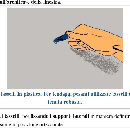
ull'architrave della finestra.
I tasselli In plastica. Per tendaggi pesanti utilizzate tassell
tenuta robusta.
ei tasselli
fissando i supporti laterali
, poi
in maniera definiti
tone in posizione orizzontale.