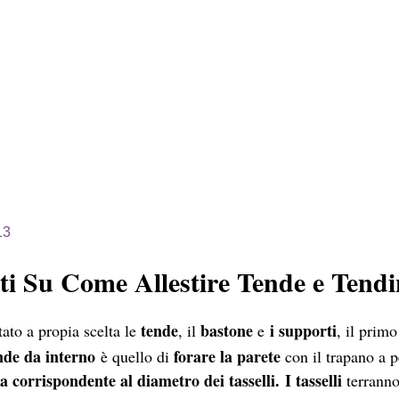
13
i Su Come Allestire Tende e Tendi
tende
bastone
i supporti
ato a propia scelta le
, il
e
, il prim
nde da interno
forare la parete
è quello di
con il trapano a p
a corrispondente al diametro dei tasselli. I tasselli
terranno