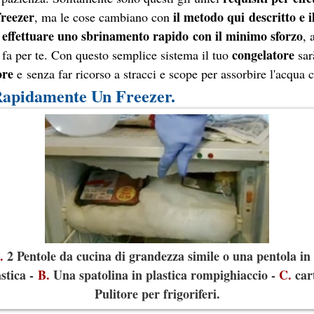
freezer
il metodo
qui
descritto e i
, ma le cose cambiano con
i effettuare uno sbrinamento rapido
con il minimo sforzo
, 
congelatore
fa per te. Con questo semplice sistema il tuo
sa
 ore
e senza far ricorso a stracci e scope per assorbire l'acqua 
Rapidamente Un Freezer.
.
2 Pentole da cucina di grandezza simile o una pentola in
stica -
B.
Una spatolina in plastica rompighiaccio -
C.
cart
Pulitore per frigoriferi.