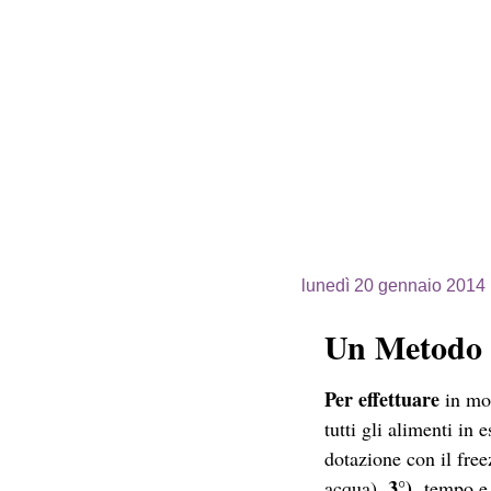
lunedì 20 gennaio 2014
Un Metodo V
Per effettuare
in mod
tutti gli alimenti in 
dotazione con il free
3°)
acqua),
tempo e p