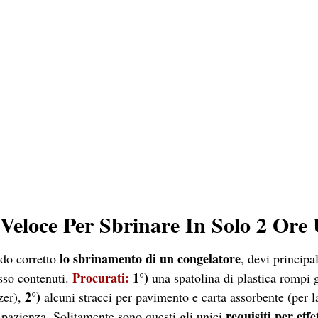
eloce Per Sbrinare In Solo 2 Ore 
lo sbrinamento di un congelatore
o corretto
, devi principa
Procurati:
1°)
esso contenuti.
una spatolina di plastica rompi g
2°)
zer),
alcuni stracci per pavimento e carta assorbente (per la
requisiti per effe
azienza. Solitamente sono questi gli unici