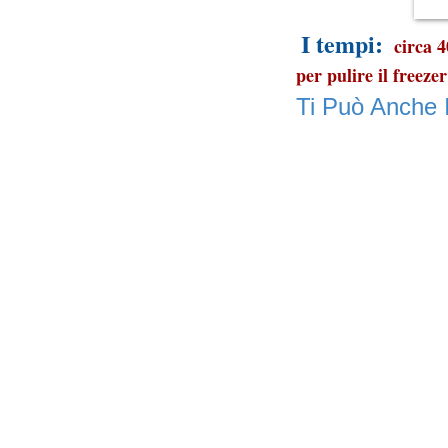
I tempi:
circa 4
per pulire il freeze
Ti Può Anche 