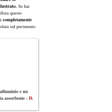
llustrato.
Se hai
allora questo
completamente
rà
colata sul pavimento.
 alluminio e un
a assorbente -
D.