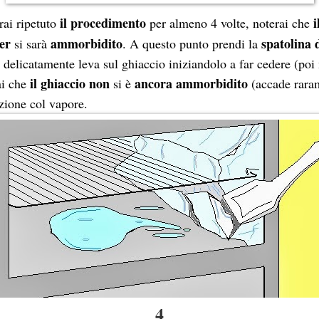
il procedimento
i
ai ripetuto
per almeno 4 volte, noterai che
er
ammorbidito
spatolina d
si sarà
. A questo punto prendi la
 delicatamente leva sul ghiaccio iniziandolo a far cedere (poi 
il ghiaccio non
ancora ammorbidito
ai che
si è
(accade raram
zione col vapore.
4