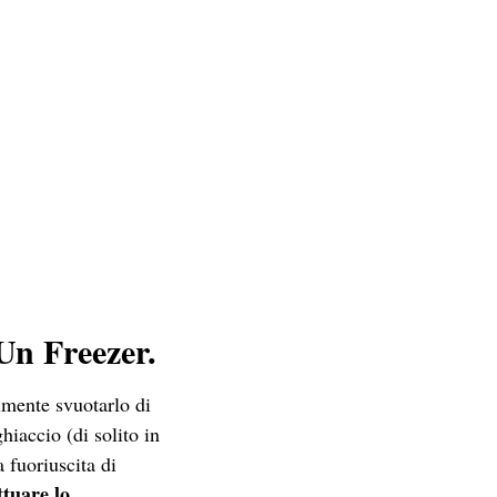
Un Freezer.
lmente svuotarlo di
hiaccio (di solito in
 fuoriuscita di
ttuare lo