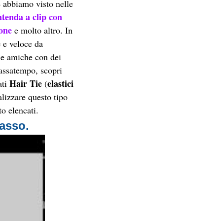
e abbiamo visto nelle
tenda a clip con
one
e molto altro. In
e
e veloce da
tue amiche con dei
passatempo, scopri
Hair Tie
elastici
ati
(
alizzare questo tipo
to elencati
.
Basso.