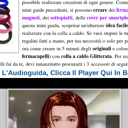
possibile realizzare creazioni di ogni genere. Com
creare
ferma
mini guide precedenti, si possono
dei
magneti
sottopiatti
cover per smartph
, dei
, delle
idea facil
questa mini guida, scoprirai un'ulteriore
realizzare con la colla a caldo. Se vuoi stupire le 
regalini fatti a mano, per tua necessità o solo per 
originali
ora come creare in 5 minuti degli
e color
fermacapelli
colla a caldo Glitterata
) con
. Per re
li fai da te, devi innanzitutto procurarti i 3
accessori di segui
 L'
Audioguida, Clicca Il Player Qui In 