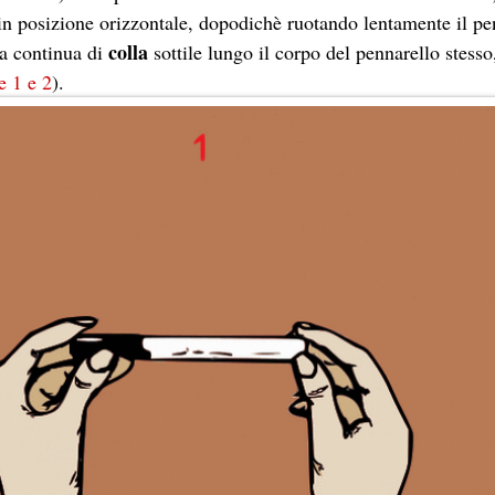
in posizione orizzontale, dopodichè ruotando lentamente il pen
colla
ia continua di
sottile lungo il corpo del pennarello stesso
e 1 e 2
).