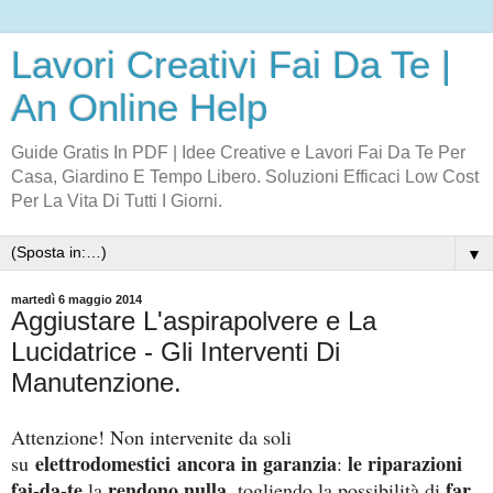
Lavori Creativi Fai Da Te |
An Online Help
Guide Gratis In PDF | Idee Creative e Lavori Fai Da Te Per
Casa, Giardino E Tempo Libero. Soluzioni Efficaci Low Cost
Per La Vita Di Tutti I Giorni.
▼
martedì 6 maggio 2014
Aggiustare L'aspirapolvere e La
Lucidatrice - Gli Interventi Di
Manutenzione.
Attenzione! Non intervenite da soli
elettrodomestici
ancora in garanzia
le riparazioni
su
:
fai-da-te
rendono nulla
far
la
, togliendo la possibilità di