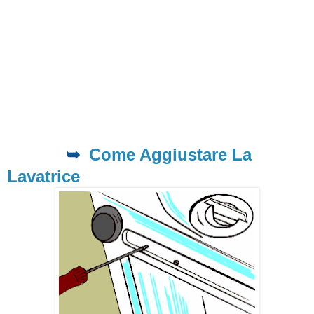
➥
Come Aggiustare La
Lavatrice